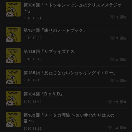
第188回「＊トッキンマッシュのクリスマスラジオ
＊」
0
8
2010.12.31
第187回「幸せのノートブック」
2010.12.24
0
7
第186回「サプライズミス」
2010.12.17
0
9
第185回「見たことないショッキングイエロー」
2010.12.10
0
8
第184回「Die.V.D」
2010.12.03
0
12
第183回「チータカ理論 〜無い物ねだりは人の
常〜」
0
13
2010.11.26