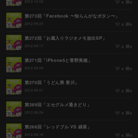
2012.10.03
0
6
第273回「Facebook 〜知らんがなボタン〜」
2012.09.25
0
8
第272回「お蔵入りラジオメモ放出SP」
2012.09.17
0
6
第271回「iPhone5と菅野美穂」
2012.09.09
0
6
第270回「うどん県 香川」
2012.09.01
0
6
第269回「エセグルメ通きどり」
2012.08.24
0
9
第268回「レッドブル VS 緑茶」
2012.08.16
0
6