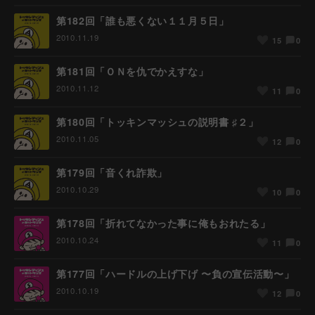
第182回「誰も悪くない１１月５日」
2010.11.19
0
15
第181回「ＯＮを仇でかえすな」
2010.11.12
0
11
第180回「トッキンマッシュの説明書 ♯２」
2010.11.05
0
12
第179回「音くれ詐欺」
2010.10.29
0
10
第178回「折れてなかった事に俺もおれたる」
2010.10.24
0
11
第177回「ハードルの上げ下げ 〜負の宣伝活動〜」
2010.10.19
0
12