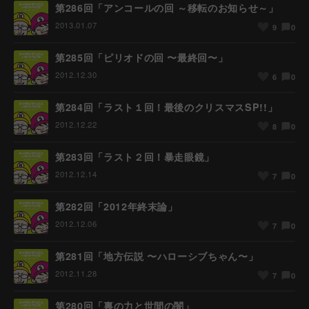
第286回「アンコールの回 ～移転のお知らせ～」
2013.01.07
0
9
第285回「ピリオドの回 〜最終回〜」
2012.12.30
0
6
第284回「ラスト１回！最後のクリスマスSP!!」
2012.12.22
0
8
第283回「ラスト２回！暴走眼鏡」
2012.12.14
0
7
第282回「2012年終末論」
2012.12.06
0
7
第281回「地方伝説 〜ハローシブちゃん〜」
2012.11.28
0
7
第280回「裏の力と世間の闇」