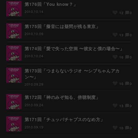
第176回「You know？」
2010.10.14
0
12
第175回「擬音には疑問が残る東京」
2010.10.09
0
13
第174回「愛で失った空洞 〜彼女と僕の場合〜」
2010.10.04
0
16
第173回「つまらないラジオ 〜シブちゃんアカ
ン〜」
0
15
2010.09.29
第172回「神のみぞ知る、傍聴制度」
2010.09.24
0
13
第171回「チュッパチャプスのなめ方」
2010.09.19
0
10