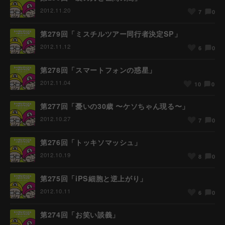
2012.11.20
0
7
第279回「ミスチルツアー同行者決定SP」
2012.11.12
0
6
第278回「スマートフォンの惑星」
2012.11.04
0
10
第277回「憂いの30歳 〜ケソちゃん現る〜」
2012.10.27
0
7
第276回「トッキソマッシュ」
2012.10.19
0
8
第275回「iPS細胞と逆上がり」
2012.10.11
0
6
第274回「お笑い談義」