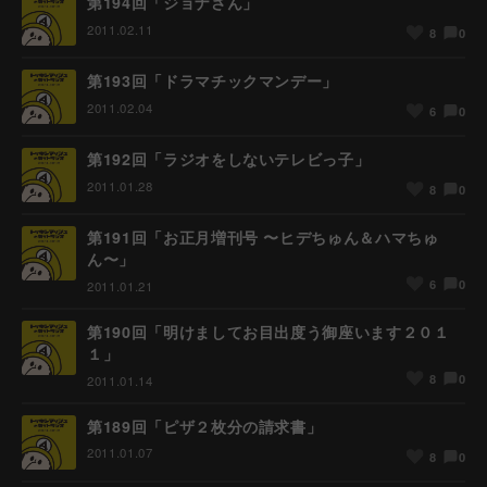
第194回「ジョナさん」
2011.02.11
0
8
第193回「ドラマチックマンデー」
2011.02.04
0
6
第192回「ラジオをしないテレビっ子」
2011.01.28
0
8
第191回「お正月増刊号 〜ヒデちゅん＆ハマちゅ
ん〜」
0
6
2011.01.21
第190回「明けましてお目出度う御座います２０１
１」
0
8
2011.01.14
第189回「ピザ２枚分の請求書」
2011.01.07
0
8