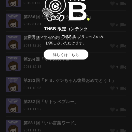
2012.01.06
0
6
第236回「がっかりスタート2012」
2012.01.01
0
8
TNSB.限定コンテンツ
限定コンテンツは、TNSB.IN プランの方のみ
第235回「Xmasラジオ2011」
お楽しみいただけます。
2011.12.26
0
6
詳しくはこちら
第234回「マヤの大予言」
2011.12.13
0
7
第233回「ＰＳ. ケンちゃん復帰おめでとう！」
2011.12.05
0
7
第232回「サトッペブルー」
2011.11.27
0
8
第231回「いい言葉ワード」
2011.11.19
0
5