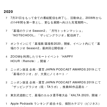
2020
7月31日をもって全ての番組配信を終了し、活動休止。2006年から
7
の14年間を第一章とし、更なる展開へ向けた充電期間へ。
「墓場のラジオ Season2」「月刊トッキンマッシュ」
7
「NOTSCHOOL」「ザッピングラジオ」配信終了。
オンラインにて「墓場展/墓場祭2020」開催。イベント内にて「墓
7
場のラジオ Season2」最終回公開収録
ZOOMを利用したリモートイベント「HAPPY
4
HOUR〈Remote〉」開催
ニッポン放送 企画・運営 JAPAN PODCAST AWARDS 2019 にて
2
「墓場のラジオ」が、大賞にノミネート
ニッポン放送 企画・運営 JAPAN PODCAST AWARDS 2019 にて
2
「ザッピングラジオ（現：TAラボ）」推薦60作品選出
東京武道館にて、墓場のカルタ選手権大会「KALTA 2020」開催
2
Apple Podcasts ランキング 総合４位、個別カテゴリ（ビジネス）
1