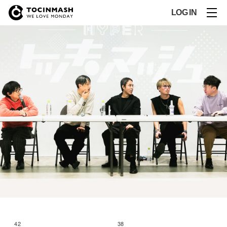
LOG IN
42
38