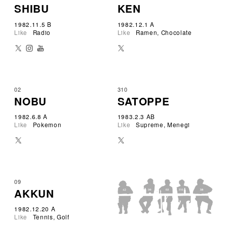
SHIBU
KEN
1982.11.5 B
1982.12.1 A
Like
Radio
Like
Ramen, Chocolate
02
310
NOBU
SATOPPE
1982.6.8 A
1983.2.3 AB
Like
Pokemon
Like
Supreme, Menegi
09
AKKUN
1982.12.20 A
Like
Tennis, Golf