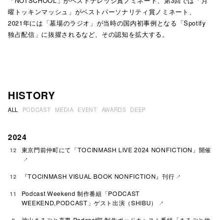
「NOTSCHOOL」がベストナレッジ賞ノミネート、第3回では「月
曜トッキンマッシュ」がベストパーソナリティ賞ノミネート、
2021年には「墓場のラジオ」が当時の国内初事例となる「Spotify
独占配信」に抜擢されるなど、その認知を拡大する。
HISTORY
ALL
PODCAST
MEDIA
EVENT
AWARDS
DEEP
2024
東京門前仲町にて「TOCINMASH LIVE 2024 NONFICTION」開催
12
『TOCINMASH VISUAL BOOK NONFICTION』刊行
12
Podcast Weekend 制作番組「PODCAST
11
WEEKEND,PODCAST」ゲスト出演（SHIBU）
神山まるごと高専 Podcast部 制作ポッドキャスト番組「まるごと放