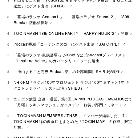
9
送室」にゲスト出演（SHIBU）
「墓場のラジオ-Season1-」、「墓場のラジオ-Season2-」〈808
8
Remix〉版配信開始
TOCINMASH 18th ONLINE PARTY 「HAPPY HOUR '24」開催
6
Podcast番組「コーチングのコ」にゲスト出演（SATOPPE）
6
「墓場のラジオ-鼓膜墓場-」がSpotify公式podcastプレイリスト
5
「Inspiring Voice」のカバークリエイターに選出
「神山まるごと高専 Podcast部」の外部顧問にSHIBUが就任
5
NHK-FM「ラジオ100年プロジェクト ラジオ100年まであと1年 キ
3
クコトノミライ」ゲスト出演（SHIBU）
ニッポン放送 企画・運営、第5回 JAPAN PODCAST AWARDSにて
3
「月曜トッキンマッシュ」がコメディ・お笑い部門ノミネート
「TOCINMASH MEMBERS / TNSB.」メンバーが編集した、主に
2
TOCINMASH 縁の飲食店をまとめた「TOCIN MAP」の作成、限定
配布。
noteで運用していた「TOCINMASH MEMBERS / TNSB.」を正式