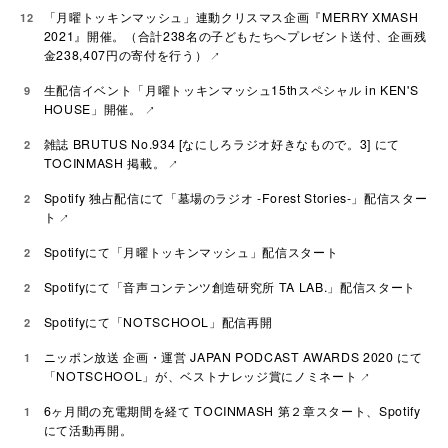
「月曜トッキンマッシュ」連動クリスマス企画『MERRY XMASH
12
2021』開催。（合計238名の子どもたちへプレゼント送付、企画残
金238,407円の寄付を行う）
生配信イベント「月曜トッキンマッシュ15thスペシャル in KEN'S
9
HOUSE」開催。
雑誌 BRUTUS No.934 [なにしろラジオ好きなもので。3] にて
2
TOCINMASH 掲載。
Spotify 独占配信にて「墓場のラジオ -Forest Stories-」配信スター
2
ト
Spotifyにて「月曜トッキンマッシュ」配信スタート
2
Spotifyにて「音声コンテンツ創造研究所 TA LAB.」配信スタート
2
Spotifyにて「NOTSCHOOL」配信再開
2
ニッポン放送 企画・運営 JAPAN PODCAST AWARDS 2020 にて
1
「NOTSCHOOL」が、ベストナレッジ賞にノミネート
6ヶ月間の充電期間を経て TOCINMASH 第２章スタート、Spotify
1
にて活動再開。