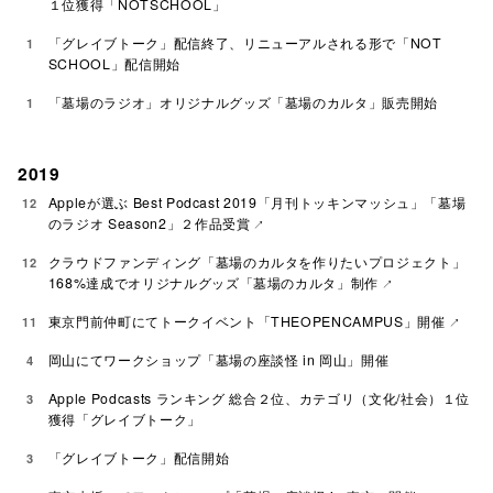
１位獲得「NOTSCHOOL」
「グレイブトーク」配信終了、リニューアルされる形で「NOT
1
SCHOOL」配信開始
「墓場のラジオ」オリジナルグッズ「墓場のカルタ」販売開始
1
2019
Appleが選ぶ Best Podcast 2019「月刊トッキンマッシュ」「墓場
12
のラジオ Season2」２作品受賞
クラウドファンディング「墓場のカルタを作りたいプロジェクト」
12
168%達成でオリジナルグッズ「墓場のカルタ」制作
東京門前仲町にてトークイベント「THEOPENCAMPUS」開催
11
岡山にてワークショップ「墓場の座談怪 in 岡山」開催
4
Apple Podcasts ランキング 総合２位、カテゴリ（文化/社会）１位
3
獲得「グレイブトーク」
「グレイブトーク」配信開始
3