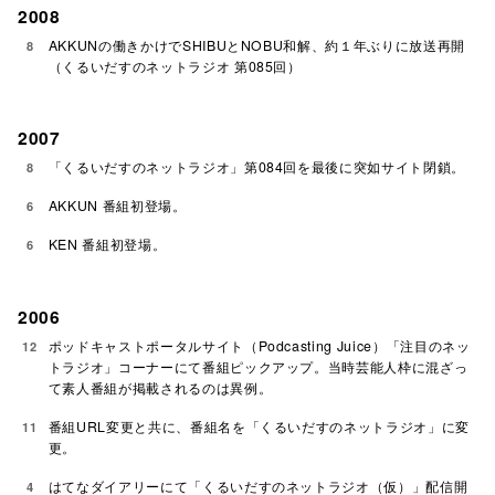
2008
AKKUNの働きかけでSHIBUとNOBU和解、約１年ぶりに放送再開
8
（くるいだすのネットラジオ 第085回）
2007
「くるいだすのネットラジオ」第084回を最後に突如サイト閉鎖。
8
AKKUN 番組初登場。
6
KEN 番組初登場。
6
2006
ポッドキャストポータルサイト（Podcasting Juice）「注目のネッ
12
トラジオ」コーナーにて番組ピックアップ。当時芸能人枠に混ざっ
て素人番組が掲載されるのは異例。
番組URL変更と共に、番組名を「くるいだすのネットラジオ」に変
11
更。
はてなダイアリーにて「くるいだすのネットラジオ（仮）」配信開
4