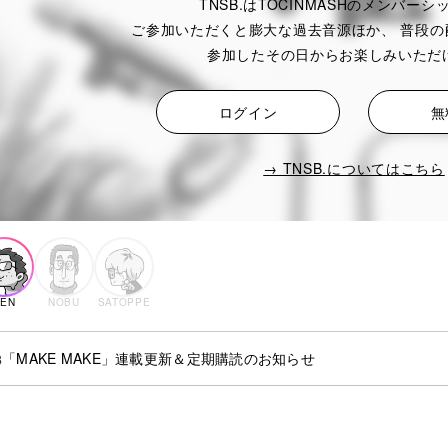
TNSB.はTOCINMASHのメンバー
ご参加いただくと膨大な過去音源ほか、
普段の
参加したその日からお楽しみいただ
ログイン
無
→ TNSB.についてはこちら
KEN
NOBU
SATOPPE
3
「MAKE MAKE」連載更新＆定期購読のお知らせ