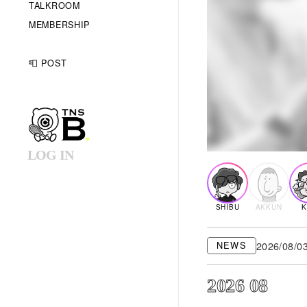
TALKROOM
MEMBERSHIP
📮 POST
LOG IN
SHIBU
AKKUN
2026/08/0
NEWS
2026 08