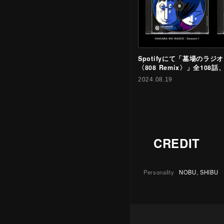
Spotifyにて「墓場のラジオ 
〈808 Remix〉」全10
2024.08.19
CREDIT
Personality
NOBU, SHIBU