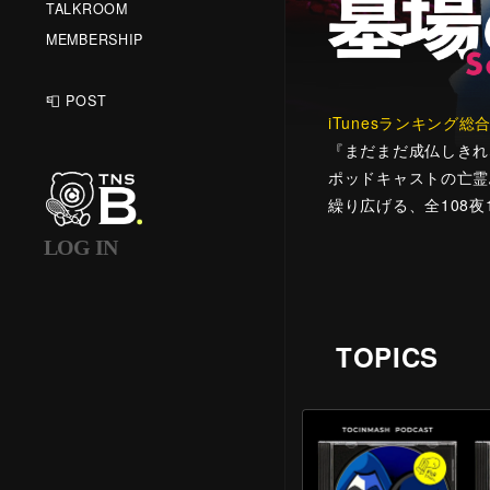
TALKROOM
MEMBERSHIP
📮 POST
iTunesランキング総合
『まだまだ成仏しきれ
ポッドキャストの亡霊
繰り広げる、全108
LOG IN
TOPICS