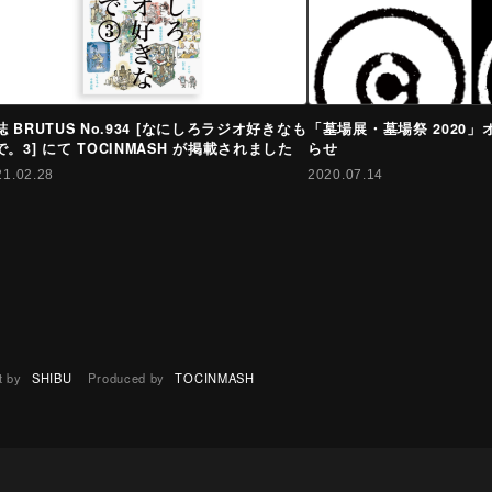
誌 BRUTUS No.934 [なにしろラジオ好きなも
「墓場展・墓場祭 2020
で。3] にて TOCINMASH が掲載されました
らせ
21.02.28
2020.07.14
t by
SHIBU
Produced by
TOCINMASH