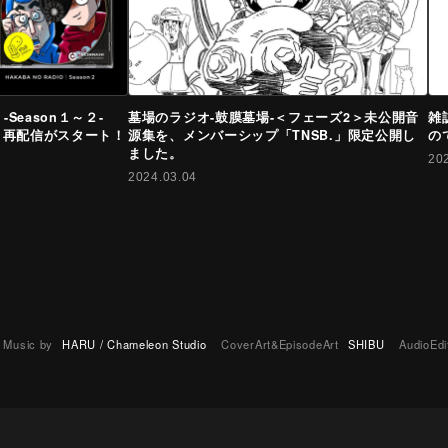
-Season１～２-
墓場のラジオ-鼓膜墓場-＜フェーズ2＞未公開音
雑
8話、再配信がスタート！
源集を、メンバーシップ「TNSB.」限定公開し
の
ました。
20
2024.03.04
Music by
HARU / Chameleon Studio
CoverArt&EpisodeArt
SHIBU
AudioEdi