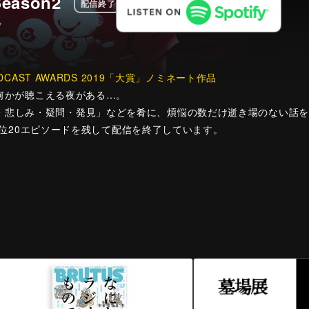
ason2
配信終了
y
DCAST AWARDS 2019「大賞」ノミネート作品
何かが聴こえる夜がある…。
・悲しみ・疑問・発見」などを肴に、煩悩の数だけ逝き場のない話を
位20エピソードを残して配信を終了しています。