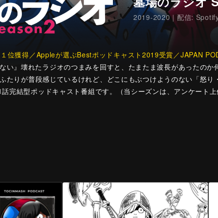
墓場のラジオ Se
2019-2020｜配信: Spotif
１位獲得／Appleが選ぶBestポッドキャスト2019受賞／JAPAN PO
ない』壊れたラジオのつまみを回すと、たまたま波長があったのか
ふたりが普段感じているけれど、どこにもぶつけようのない「怒り
夜1話完結型ポッドキャスト番組です。（当シーズンは、アンケート上