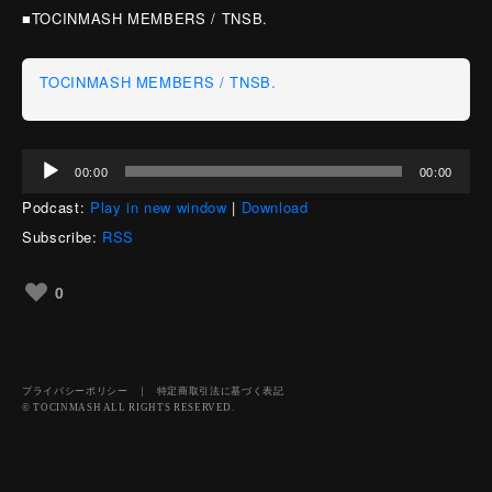
■TOCINMASH MEMBERS / TNSB.
TOCINMASH MEMBERS / TNSB.
音
00:00
00:00
声
Podcast:
Play in new window
|
Download
プ
レ
Subscribe:
RSS
ー
ヤ
0
ー
プライバシーポリシー
｜
特定商取引法に基づく表記
© TOCINMASH ALL RIGHTS RESERVED.