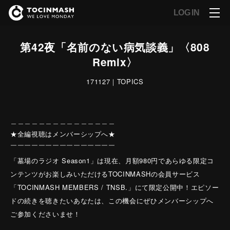
LOG IN
第42夜「名前のない病気談義」〈808
Remix〉
171127｜TOPICS
＿＿＿＿＿＿＿＿＿＿＿＿＿＿＿
★全編視聴はメンバーシップへ★
￣￣￣￣￣￣￣￣￣￣￣￣￣￣￣
「墓場のラジオ Season1」は現在、月額980円であらゆる限定コ
ンテンツがお楽しみいただけるTOCINMASHの会員サービス
「TOCINMASH MEMBERS / TNSB.」にて限定公開中！エピソー
ドの続きを聴きたいあなたは、この機会にぜひメンバーシップへ
ご参加くださいませ！