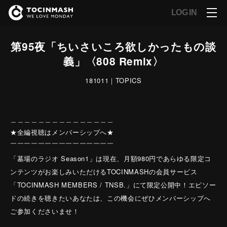
LOG IN
第95夜「ちいさいころ欲しかったもの談
義」〈808 Remix〉
181011｜TOPICS
＿＿＿＿＿＿＿＿＿＿＿＿＿＿＿
★全編視聴はメンバーシップへ★
￣￣￣￣￣￣￣￣￣￣￣￣￣￣￣
「墓場のラジオ Season1」は現在、月額980円であらゆる限定コ
ンテンツがお楽しみいただけるTOCINMASHの会員サービス
「TOCINMASH MEMBERS / TNSB.」にて限定公開中！エピソー
ドの続きを聴きたいあなたは、この機会にぜひメンバーシップへ
ご参加くださいませ！