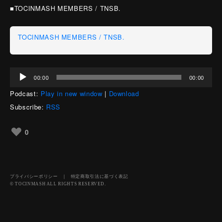
■TOCINMASH MEMBERS / TNSB.
TOCINMASH MEMBERS / TNSB.
音
00:00
00:00
声
Podcast:
Play in new window
|
Download
プ
レ
Subscribe:
RSS
ー
ヤ
0
ー
プライバシーポリシー
｜
特定商取引法に基づく表記
© TOCINMASH ALL RIGHTS RESERVED.