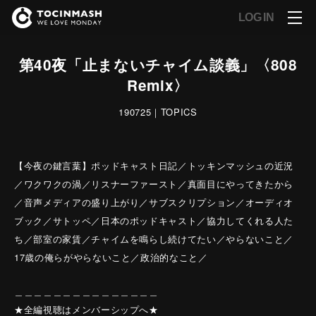
LOG IN
第40夜「止まないチャイム談義」〈808
Remix〉
190725｜TOPICS
【今夜の鍵言葉】ポッドキャスト日記／トッキンマッシュの近況
／ワクワクの渦／リスナーファースト／真面目にやってきたから
／音声メディアの盛り上がり／サブスクリプション／オーディオ
ブック／サトッペ／日本のポッドキャスト／協力してくれる人た
ち／部室の家賃／チャイムを鳴らし続けてたい／やらないこと／
17歳の俺らがやらないこと／政治的なこと／
＿＿＿＿＿＿＿＿＿＿＿＿＿＿＿
★全編視聴はメンバーシップへ★