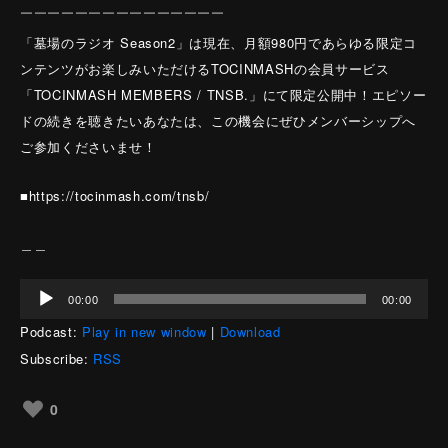
￣￣￣￣￣￣￣￣￣￣￣￣￣￣￣
「墓場のラジオ Season2」は現在、月額980円であらゆる限定コ
ンテンツがお楽しみいただけるTOCINMASHの会員サービス
「TOCINMASH MEMBERS / TNSB.」にて限定公開中！エピソー
ドの続きを聴きたいあなたは、この機会にぜひメンバーシップへ
ご参加くださいませ！
■https://tocinmash.com/tnsb/
＿＿
音
00:00
00:00
声
Podcast:
Play in new window
|
Download
プ
レ
Subscribe:
RSS
ー
ヤ
0
ー