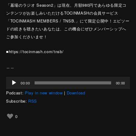
「墓場のラジオ Season2」は現在、月額980円であらゆる限定コ
ンテンツがお楽しみいただけるTOCINMASHの会員サービス
「TOCINMASH MEMBERS / TNSB.」にて限定公開中！エピソー
ドの続きを聴きたいあなたは、この機会にぜひメンバーシップへ
ご参加くださいませ！
■https://tocinmash.com/tnsb/
＿＿
音
00:00
00:00
声
Podcast:
Play in new window
|
Download
プ
レ
Subscribe:
RSS
ー
ヤ
0
ー