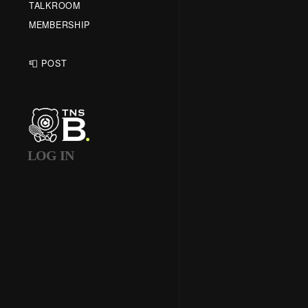
TALKROOM
MEMBERSHIP
📮 POST
LOG IN