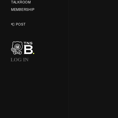
TALKROOM
MEMBERSHIP
📮 POST
LOG IN