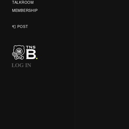
TALKROOM
MEMBERSHIP
📮 POST
LOG IN