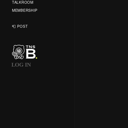
TALKROOM
MEMBERSHIP
📮 POST
LOG IN