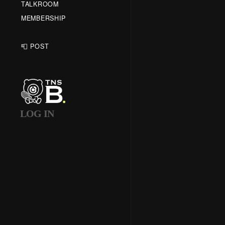
TALKROOM
MEMBERSHIP
📮 POST
LOG IN