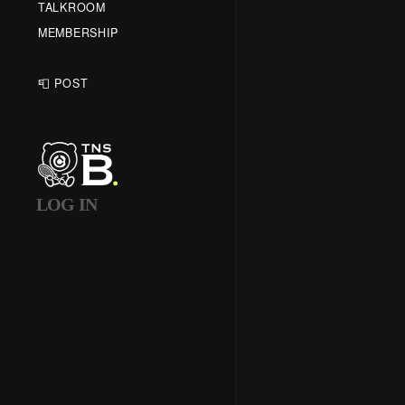
TALKROOM
MEMBERSHIP
📮 POST
LOG IN