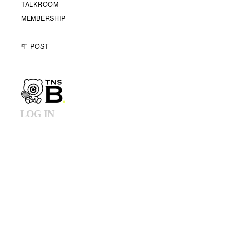
TALKROOM
MEMBERSHIP
📮 POST
LOG IN