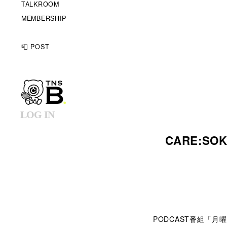
TALKROOM
MEMBERSHIP
📮 POST
LOG IN
CARE:S
PODCAST番組「