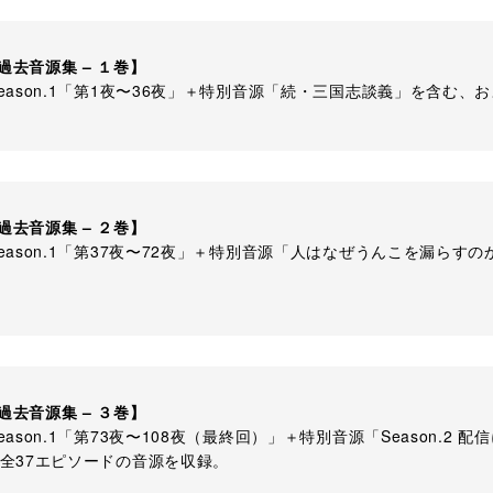
過去音源集 – １巻】
eason.1「第1夜〜36夜」＋特別音源「続・三国志談義」を含む、
過去音源集 – ２巻】
eason.1「第37夜〜72夜」＋特別音源「人はなぜうんこを漏らす
過去音源集 – ３巻】
eason.1「第73夜〜108夜（最終回）」＋特別音源「Season.
る全37エピソードの音源を収録。