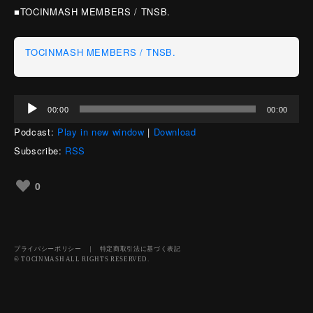
■TOCINMASH MEMBERS / TNSB.
TOCINMASH MEMBERS / TNSB.
音
00:00
00:00
声
Podcast:
Play in new window
|
Download
プ
レ
Subscribe:
RSS
ー
ヤ
0
ー
プライバシーポリシー
｜
特定商取引法に基づく表記
© TOCINMASH ALL RIGHTS RESERVED.