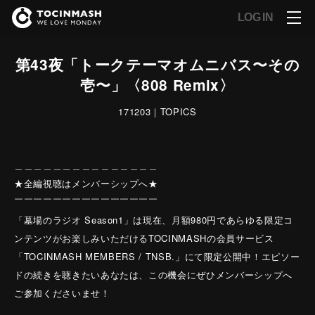
LOG IN
第43夜「トークテーマオムニバス〜その
壱〜」〈808 Remix〉
171203｜TOPICS
＿＿＿＿＿＿＿＿＿＿＿＿＿＿＿
★全編視聴はメンバーシップへ★
￣￣￣￣￣￣￣￣￣￣￣￣￣￣￣
「墓場のラジオ Season1」は現在、月額980円であらゆる限定コ
ンテンツがお楽しみいただけるTOCINMASHの会員サービス
「TOCINMASH MEMBERS / TNSB.」にて限定公開中！エピソー
ドの続きを聴きたいあなたは、この機会にぜひメンバーシップへ
ご参加くださいませ！