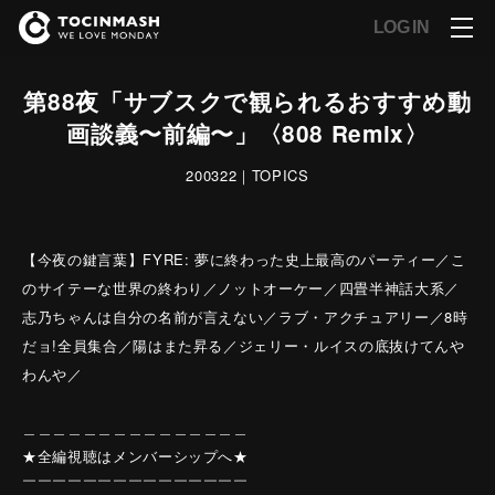
LOG IN
第88夜「サブスクで観られるおすすめ動
画談義〜前編〜」〈808 Remix〉
200322｜TOPICS
【今夜の鍵言葉】FYRE: 夢に終わった史上最高のパーティー／こ
のサイテーな世界の終わり／ノットオーケー／四畳半神話大系／
志乃ちゃんは自分の名前が言えない／ラブ・アクチュアリー／8時
だョ!全員集合／陽はまた昇る／ジェリー・ルイスの底抜けてんや
わんや／
＿＿＿＿＿＿＿＿＿＿＿＿＿＿＿
★全編視聴はメンバーシップへ★
￣￣￣￣￣￣￣￣￣￣￣￣￣￣￣