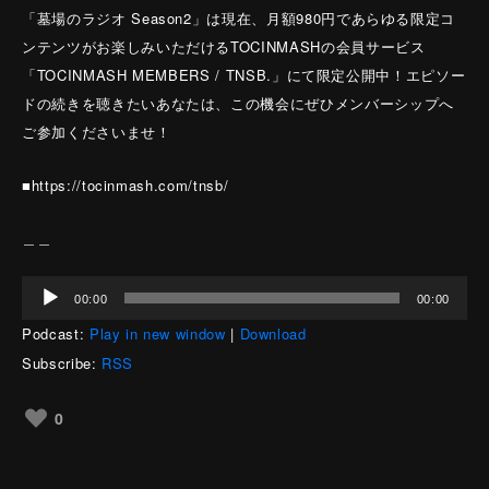
「墓場のラジオ Season2」は現在、月額980円であらゆる限定コ
ンテンツがお楽しみいただけるTOCINMASHの会員サービス
「TOCINMASH MEMBERS / TNSB.」にて限定公開中！エピソー
ドの続きを聴きたいあなたは、この機会にぜひメンバーシップへ
ご参加くださいませ！
■https://tocinmash.com/tnsb/
＿＿
音
00:00
00:00
声
Podcast:
Play in new window
|
Download
プ
レ
Subscribe:
RSS
ー
ヤ
0
ー