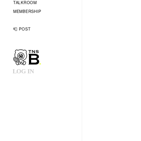
TALKROOM
MEMBERSHIP
📮 POST
LOG IN